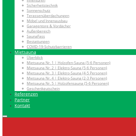
Innentüren
Sicherheitstechnik
Sonnenschutz
Terassenüberdachungen
Möbel und Innenausbau
Garagentore & Vordächer
Außenbereich
SaunaFass
Bestattungen
COVID-19-Schutzbarrieren
Mietsauna
Überblick
Mietsauna Nr. 1 | Holzofen-Sauna (5-6 Personen)
Mietsauna Nr. 2 | Elektro-Sauna (5-6 Personen)
Mietsauna Nr. 3 | Elektro-Sauna (4-5 Personen)
Mietsauna Nr. 4 | Elektro-Sauna (2-3 Personen)
Mietsauna Nr. 5 | Holzofensauna (5-6 Personen)
Geschenkgutschein
Referenzen
Partner
Kontakt