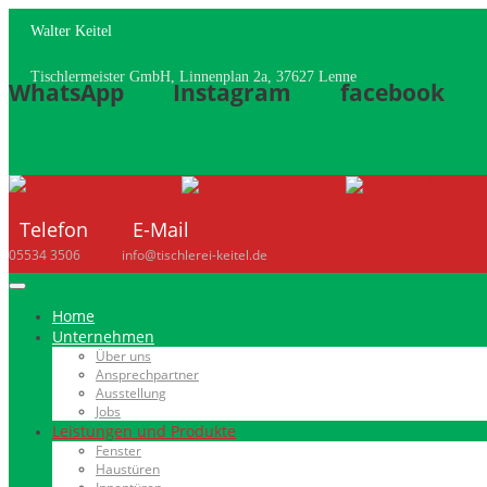
Walter Keitel
Tischlermeister GmbH, Linnenplan 2a, 37627 Lenne
WhatsApp
Instagram
facebook
Telefon
E-Mail
05534 3506
info@tischlerei-keitel.de
Home
Unternehmen
Über uns
Ansprechpartner
Ausstellung
Jobs
Leistungen und Produkte
Fenster
Haustüren