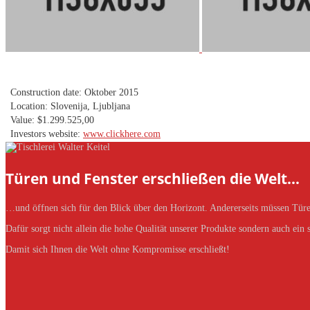
Construction date: Oktober 2015
Location: Slovenija, Ljubljana
Value: $1.299.525,00
Investors website:
www.clickhere.com
Türen und Fenster erschließen die Welt…
…und öffnen sich für den Blick über den Horizont. Andererseits müssen Türe
Dafür sorgt nicht allein die hohe Qualität unserer Produkte sondern auch ein
Damit sich Ihnen die Welt ohne Kompromisse erschließt!