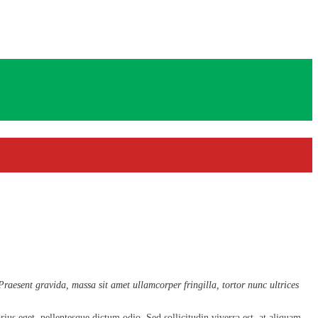
raesent gravida, massa sit amet ullamcorper fringilla, tortor nunc ultrices
rius eget, pellentesque dictum odio. Sed sollicitudin viverra est, at aliquam