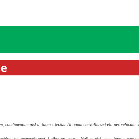
ne
, condimentum nisl a, laoreet lectus. Aliquam convallis sed elit nec vehicula. P
cidunt sed venenatis eget, finibus eu mauris. Nullam nisi lacus, feugiat eget va