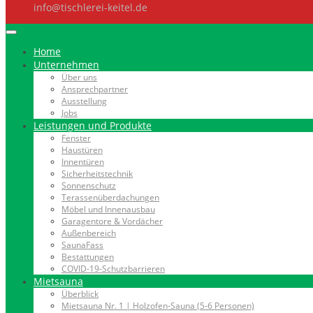
info@tischlerei-keitel.de
Home
Unternehmen
Über uns
Ansprechpartner
Ausstellung
Jobs
Leistungen und Produkte
Fenster
Haustüren
Innentüren
Sicherheitstechnik
Sonnenschutz
Terassenüberdachungen
Möbel und Innenausbau
Garagentore & Vordächer
Außenbereich
SaunaFass
Bestattungen
COVID-19-Schutzbarrieren
Mietsauna
Überblick
Mietsauna Nr. 1 | Holzofen-Sauna (5-6 Personen)