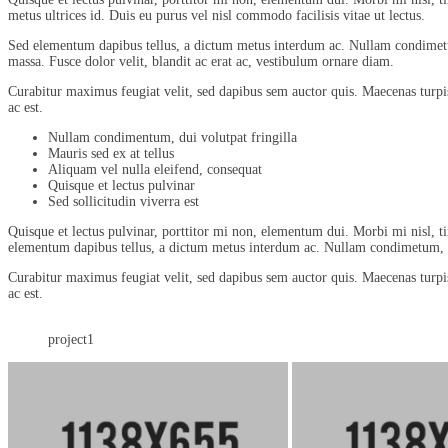
metus ultrices id. Duis eu purus vel nisl commodo facilisis vitae ut lectus.
Sed elementum dapibus tellus, a dictum metus interdum ac. Nullam condimetum, 
massa. Fusce dolor velit, blandit ac erat ac, vestibulum ornare diam.
Curabitur maximus feugiat velit, sed dapibus sem auctor quis. Maecenas turpis
ac est.
Nullam condimentum, dui volutpat fringilla
Mauris sed ex at tellus
Aliquam vel nulla eleifend, consequat
Quisque et lectus pulvinar
Sed sollicitudin viverra est
Quisque et lectus pulvinar, porttitor mi non, elementum dui. Morbi mi nisl, tin
elementum dapibus tellus, a dictum metus interdum ac. Nullam condimetum, dui
Curabitur maximus feugiat velit, sed dapibus sem auctor quis. Maecenas turpis
ac est.
project1