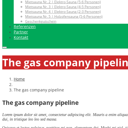
Mietsauna Nr. 2 | Elektro-Sauna (5-6 Personen)
Mietsauna Nr. 3 | Elektro-Sauna (4-5 Personen)
Mietsauna Nr. 4 | Elektro-Sauna (2-3 Personen)
Mietsauna Nr. 5 | Holzofensauna (5-6 Personen)
Geschenkgutschein
Referenzen
Partner
Kontakt
The gas company pipeli
Home
The gas company pipeline
The gas company pipeline
Lorem ipsum dolor sit amet, consectetur adipiscing elit. Mauris a enim aliquam
dui, in tristique leo leo sed massa.
Quisque et lectus pulvinar, porttitor mi non, elementum dui. Morbi mi nisl, tin