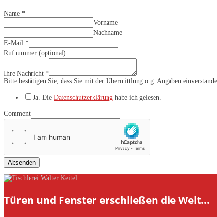
Name
*
Vorname
Nachname
E-Mail
*
Rufnummer (optional)
Ihre Nachricht
*
Bitte bestätigen Sie, dass Sie mit der Übermittlung o.g. Angaben einverstand
Ja. Die
Datenschutzerklärung
habe ich gelesen.
Comment
Absenden
Türen und Fenster erschließen die Welt…