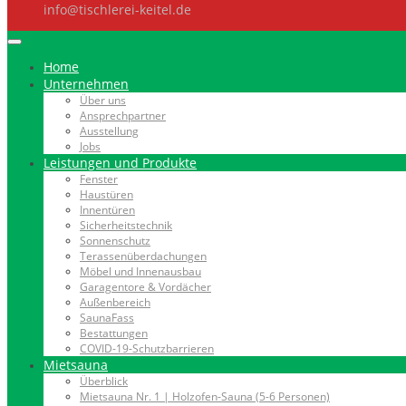
info@tischlerei-keitel.de
Home
Unternehmen
Über uns
Ansprechpartner
Ausstellung
Jobs
Leistungen und Produkte
Fenster
Haustüren
Innentüren
Sicherheitstechnik
Sonnenschutz
Terassenüberdachungen
Möbel und Innenausbau
Garagentore & Vordächer
Außenbereich
SaunaFass
Bestattungen
COVID-19-Schutzbarrieren
Mietsauna
Überblick
Mietsauna Nr. 1 | Holzofen-Sauna (5-6 Personen)