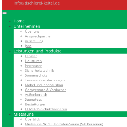
info@tischlerei-keitel.de
Home
Unternehmen
Über uns
Ansprechpartner
Ausstellung
Jobs
Leistungen und Produkte
Fenster
Haustüren
Innentüren
Sicherheitstechnik
Sonnenschutz
Terassenüberdachungen
Möbel und Innenausbau
Garagentore & Vordächer
Außenbereich
SaunaFass
Bestattungen
COVID-19-Schutzbarrieren
Mietsauna
Überblick
Mietsauna Nr. 1 | Holzofen-Sauna (5-6 Personen)