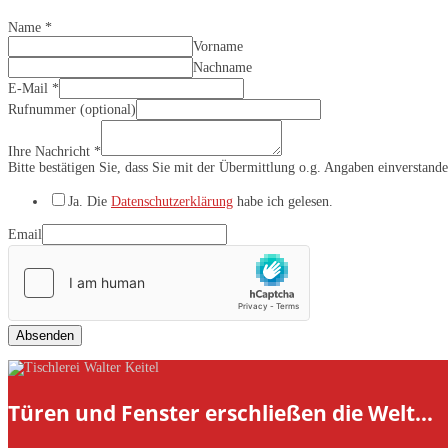
Name
*
Vorname
Nachname
E-Mail
*
Rufnummer (optional)
Ihre Nachricht
*
Bitte bestätigen Sie, dass Sie mit der Übermittlung o.g. Angaben einverstand
Ja. Die
Datenschutzerklärung
habe ich gelesen.
Email
Absenden
Türen und Fenster erschließen die Welt…