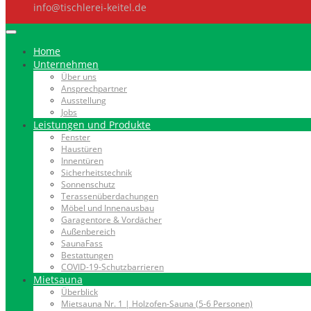
info@tischlerei-keitel.de
Home
Unternehmen
Über uns
Ansprechpartner
Ausstellung
Jobs
Leistungen und Produkte
Fenster
Haustüren
Innentüren
Sicherheitstechnik
Sonnenschutz
Terassenüberdachungen
Möbel und Innenausbau
Garagentore & Vordächer
Außenbereich
SaunaFass
Bestattungen
COVID-19-Schutzbarrieren
Mietsauna
Überblick
Mietsauna Nr. 1 | Holzofen-Sauna (5-6 Personen)