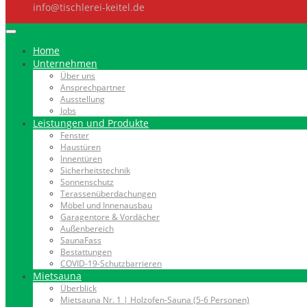
info@tischlerei-keitel.de
Home
Unternehmen
Über uns
Ansprechpartner
Ausstellung
Jobs
Leistungen und Produkte
Fenster
Haustüren
Innentüren
Sicherheitstechnik
Sonnenschutz
Terassenüberdachungen
Möbel und Innenausbau
Garagentore & Vordächer
Außenbereich
SaunaFass
Bestattungen
COVID-19-Schutzbarrieren
Mietsauna
Überblick
Mietsauna Nr. 1 | Holzofen-Sauna (5-6 Personen)