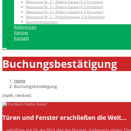
Mietsauna Nr. 2 | Elektro-Sauna (5-6 Personen)
Mietsauna Nr. 3 | Elektro-Sauna (4-5 Personen)
Mietsauna Nr. 4 | Elektro-Sauna (2-3 Personen)
Mietsauna Nr. 5 | Holzofensauna (5-6 Personen)
Geschenkgutschein
Referenzen
Partner
Kontakt
Buchungsbestätigung
Home
Buchungsbestätigung
[mphb_checkout]
Türen und Fenster erschließen die Welt…
…und öffnen sich für den Blick über den Horizont. Andererseits müssen Türe