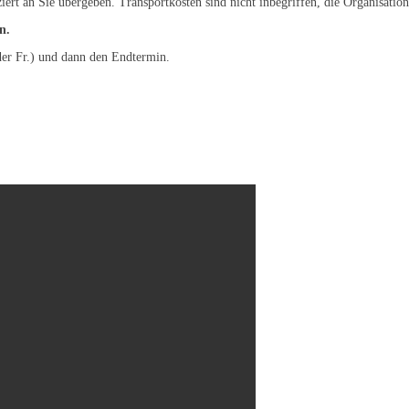
ziert an Sie übergeben. Transportkosten sind nicht inbegriffen, die Organisat
n.
der Fr.) und dann den Endtermin.