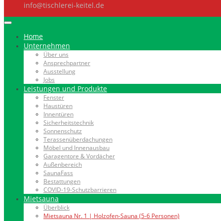
info@tischlerei-keitel.de
Home
Unternehmen
Über uns
Ansprechpartner
Ausstellung
Jobs
Leistungen und Produkte
Fenster
Haustüren
Innentüren
Sicherheitstechnik
Sonnenschutz
Terassenüberdachungen
Möbel und Innenausbau
Garagentore & Vordächer
Außenbereich
SaunaFass
Bestattungen
COVID-19-Schutzbarrieren
Mietsauna
Überblick
Mietsauna Nr. 1 | Holzofen-Sauna (5-6 Personen)