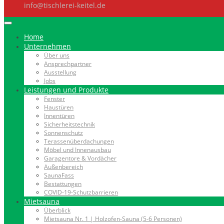
info@tischlerei-keitel.de
Home
Unternehmen
Über uns
Ansprechpartner
Ausstellung
Jobs
Leistungen und Produkte
Fenster
Haustüren
Innentüren
Sicherheitstechnik
Sonnenschutz
Terassenüberdachungen
Möbel und Innenausbau
Garagentore & Vordächer
Außenbereich
SaunaFass
Bestattungen
COVID-19-Schutzbarrieren
Mietsauna
Überblick
Mietsauna Nr. 1 | Holzofen-Sauna (5-6 Personen)