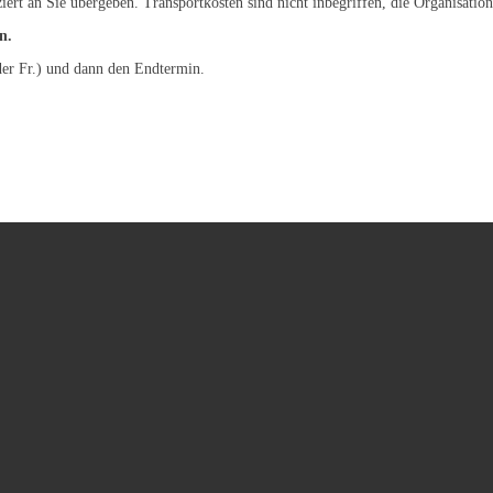
ziert an Sie übergeben. Transportkosten sind nicht inbegriffen, die Organisat
n.
der Fr.) und dann den Endtermin.