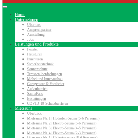
Home
Unternehmen
Über uns
Ansprechpartner
Ausstellung
Jobs
Leistungen und Produkte
Fenster
Haustüren
Innentüren
Sicherheitstechnik
Sonnenschutz
Terassenüberdachungen
Möbel und Innenausbau
Garagentore & Vordächer
Außenbereich
SaunaFass
Bestattungen
COVID-19-Schutzbarrieren
Mietsauna
Überblick
Mietsauna Nr. 1 | Holzofen-Sauna (5-6 Personen)
Mietsauna Nr. 2 | Elektro-Sauna (5-6 Personen)
Mietsauna Nr. 3 | Elektro-Sauna (4-5 Personen)
Mietsauna Nr. 4 | Elektro-Sauna (2-3 Personen)
Mietsauna Nr. 5 | Holzofensauna (5-6 Personen)