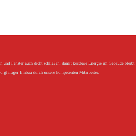
n und Fenster auch dicht schließen, damit kostbare Energie im Gebäude bleibt
 sorgfältiger Einbau durch unsere kompetenten Mitarbeiter.