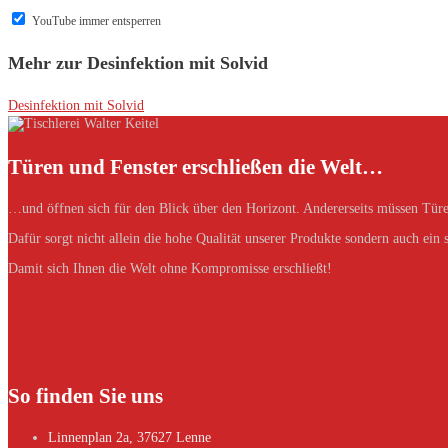
YouTube immer entsperren
Mehr zur Desinfektion mit Solvid
Desinfektion mit Solvid
Türen und Fenster erschließen die Welt…
…und öffnen sich für den Blick über den Horizont. Andererseits müssen Türe
Dafür sorgt nicht allein die hohe Qualität unserer Produkte sondern auch ein
Damit sich Ihnen die Welt ohne Kompromisse erschließt!
So finden Sie uns
Linnenplan 2a, 37627 Lenne