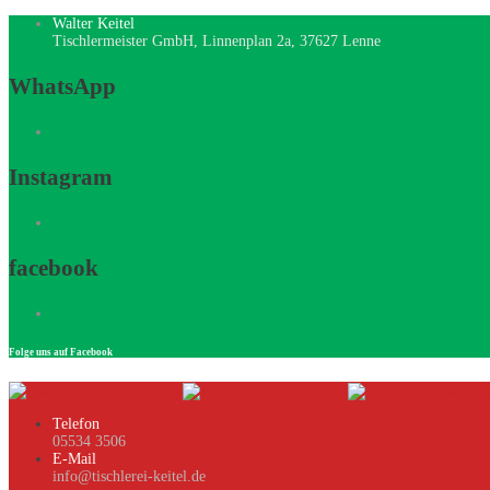
Walter Keitel
Tischlermeister GmbH, Linnenplan 2a, 37627 Lenne
WhatsApp
Instagram
facebook
Folge uns auf Facebook
Telefon
05534 3506
E-Mail
info@tischlerei-keitel.de